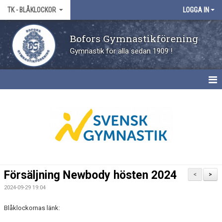
TK - BLÅKLOCKOR
LOGGA IN
Bofors Gymnastikförening
Gymnastik för alla sedan 1909 !
HEM
NYHETER
KALENDER
Försäljning Newbody hösten 2024
<
>
2024-09-29 19:04
Blåklockornas länk: