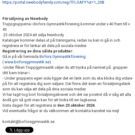
https://portal.newbodyfamily.com/reg/TFLOAFY?ut=1_208
Försäljning av Newbody
Truppgrupperna i Bofors Gymnastikförening kommer under v.40 fram till v.
43
23 oktober 2024 att sälja Newbody
Kataloger kommer delas ut på träningarna, redan nu kan ni gå in och
registrera er för länkar att dela på sociala medier.
Registrering av dina sålda produkter:
Gå in på vår hemsida
Bofors Gymnastikförening
(
www.boforsgymnastik.se
)
-Under fliken Truppgymnastik väljer du att trycka på namnet på gruppen
ditt barn tränar i.
- Under gruppens egen sida ligger det en länk som du ska klicka dig vidare
på för att registrera dig som säljare. Där finns det även en försäljningslänk
som du kan välja att dela på dina sociala medier.
Vi har tagit tog bort försäljningskravet och det var positivt då vi såg att alla
ändå gör så gott man kan för att bidra till sin lagkassa.
Sista dagen för att registrera är
den 23 oktober 2024.
Vid eventuella frågor är du välkommen att kontakta kansliet via mejl
kontakt@boforsgymnastik.se