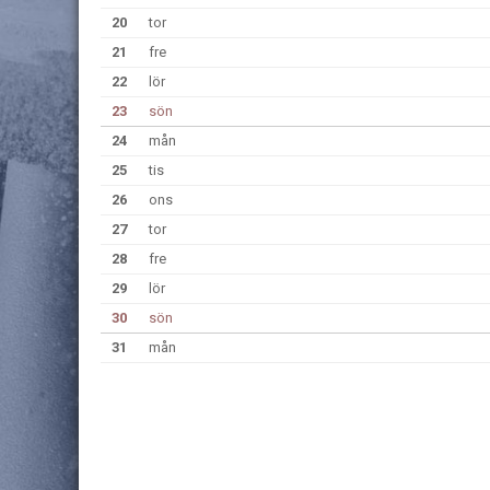
20
tor
21
fre
22
lör
23
sön
24
mån
25
tis
26
ons
27
tor
28
fre
29
lör
30
sön
31
mån