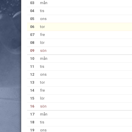
03
mån
04
tis
05
ons
06
tor
07
fre
08
lör
09
sön
10
mån
11
tis
12
ons
13
tor
14
fre
15
lör
16
sön
17
mån
18
tis
19
ons