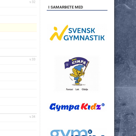
v.32
I SAMARBETE MED
v.33
v.34