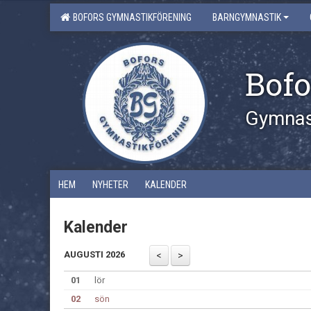
BOFORS GYMNASTIKFÖRENING
BARNGYMNASTIK
Bofo
Gymnast
HEM
NYHETER
KALENDER
Kalender
AUGUSTI 2026
01
lör
02
sön