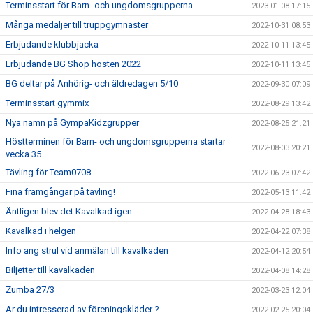
Terminsstart för Barn- och ungdomsgrupperna
2023-01-08 17:15
Många medaljer till truppgymnaster
2022-10-31 08:53
Erbjudande klubbjacka
2022-10-11 13:45
Erbjudande BG Shop hösten 2022
2022-10-11 13:45
BG deltar på Anhörig- och äldredagen 5/10
2022-09-30 07:09
Terminsstart gymmix
2022-08-29 13:42
Nya namn på GympaKidzgrupper
2022-08-25 21:21
Höstterminen för Barn- och ungdomsgrupperna startar
2022-08-03 20:21
vecka 35
Tävling för Team0708
2022-06-23 07:42
Fina framgångar på tävling!
2022-05-13 11:42
Äntligen blev det Kavalkad igen
2022-04-28 18:43
Kavalkad i helgen
2022-04-22 07:38
Info ang strul vid anmälan till kavalkaden
2022-04-12 20:54
Biljetter till kavalkaden
2022-04-08 14:28
Zumba 27/3
2022-03-23 12:04
Är du intresserad av föreningskläder ?
2022-02-25 20:04