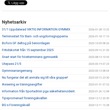
Nyhetsarkiv
31/1 Uppdaterad VIKTIG INFORMATION GYMMIX
2026-01-28 13:25
Terminsstart för Barn- och ungdomsgrupperna
2026-01-18 17:10
Bofors GF deltog på Seniordagen
2025-10-09 08:26
Fritidskortet från 15 september 2025
2025-09-15 21:50
Snart start för höstterminens gymnastik
2025-08-13 10:43
Utepass 21/5
2025-05-19 07:23
Gymmixarrangemang
2025-05-13 08:54
Nu fungerar det att anmäla sig till våra grupper!
2025-03-15 23:30
Avisering av träningsavgìfter
2025-01-31 07:52
Information från Sportadmin pga säkerhetsincident.
2025-01-26 12:08
Tipspromenad föreningskvällen
2024-12-12 20:30
BG:s Föreningskväll
2024-12-11 15:28