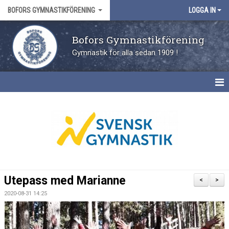
BOFORS GYMNASTIKFÖRENING
LOGGA IN
Bofors Gymnastikförening
Gymnastik för alla sedan 1909 !
HEM
FÖRENINGEN
KONTAKT
TILL ANMÄLAN
Utepass med Marianne
<
>
PRISER
2020-08-31 14:25
FRITIDSKORTET