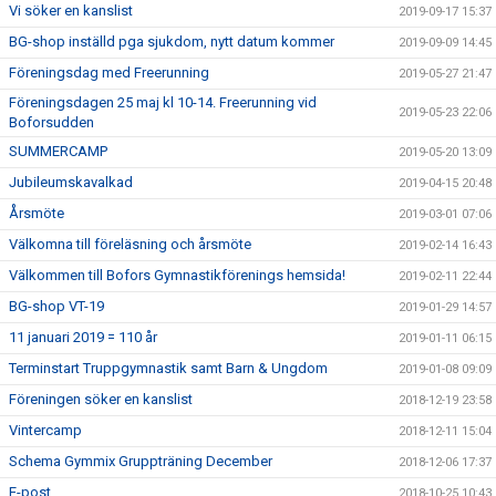
Vi söker en kanslist
2019-09-17 15:37
BG-shop inställd pga sjukdom, nytt datum kommer
2019-09-09 14:45
Föreningsdag med Freerunning
2019-05-27 21:47
Föreningsdagen 25 maj kl 10-14. Freerunning vid
2019-05-23 22:06
Boforsudden
SUMMERCAMP
2019-05-20 13:09
Jubileumskavalkad
2019-04-15 20:48
Årsmöte
2019-03-01 07:06
Välkomna till föreläsning och årsmöte
2019-02-14 16:43
Välkommen till Bofors Gymnastikförenings hemsida!
2019-02-11 22:44
BG-shop VT-19
2019-01-29 14:57
11 januari 2019 = 110 år
2019-01-11 06:15
Terminstart Truppgymnastik samt Barn & Ungdom
2019-01-08 09:09
Föreningen söker en kanslist
2018-12-19 23:58
Vintercamp
2018-12-11 15:04
Schema Gymmix Gruppträning December
2018-12-06 17:37
E-post
2018-10-25 10:43