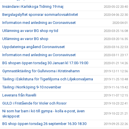
Insändare i Karlskoga Tidning 19 maj
2020-05-22 20:40
Bergslagslyftet sponsrar sommarlovsaktivitet
2020-04-06 22:30
Information med anledning av Coronaviruset
2020-04-01
Utlämning av varor BG shop ny tid
2020-03-25 16:08
Utlämning av varor BG shop
2020-03-20 16:35
Uppdateringa angåend Coronaviruset
2020-03-16 22:53
Information med anledning av Coronaviruset
2020-03-11 23:17
BG shopen öppen torsdag 30 Januari kl 17.00-19.00
2020-01-21 14:26
Gymnastiktävling för Gullvivorna i Kristinehamn
2019-12-11 12:56
Tävling i Eskilstuna för Tigerliljorna och Liljekonvaljerna
2019-11-25 10:48
Tävling i Norrköping 9-10 november
2019-11-16 19:42
Leverans från Ravelli
2019-11-07 12:15
GULD i Fristående för Violer och Rosor
2019-10-23 22:41
Ni som har barn i kö till gympa - kolla e-post, även
2019-10-22 21:21
skräppost
BG shop öppen torsdag 26 september 16.30-18.30
2019-09-25 22:26