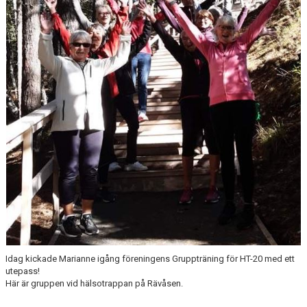
VANLIGA FRÅGOR
VÅRA HALLAR
IDROTTSFRITIDS
NYHETER
KALENDER
BG SHOP
Idag kickade Marianne igång föreningens Gruppträning för HT-20 med ett
utepass!
Här är gruppen vid hälsotrappan på Rävåsen.