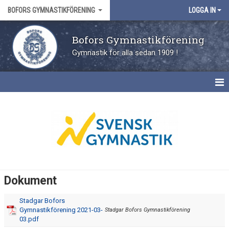
BOFORS GYMNASTIKFÖRENING
LOGGA IN
Bofors Gymnastikförening
Gymnastik för alla sedan 1909 !
HEM
FÖRENINGEN
HISTORIK
STYRELSE
Dokument
SÄKER OCH TRYGGFÖRENING
Stadgar Bofors
Gymnastikförening 2021-03-
Stadgar Bofors Gymnastikförening
DOKUMENT
03.pdf