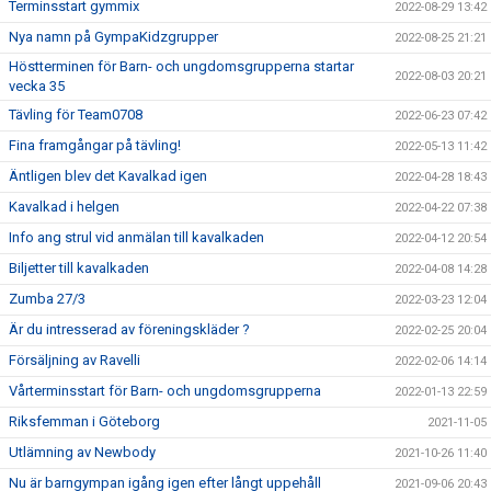
Terminsstart gymmix
2022-08-29 13:42
Nya namn på GympaKidzgrupper
2022-08-25 21:21
Höstterminen för Barn- och ungdomsgrupperna startar
2022-08-03 20:21
vecka 35
Tävling för Team0708
2022-06-23 07:42
Fina framgångar på tävling!
2022-05-13 11:42
Äntligen blev det Kavalkad igen
2022-04-28 18:43
Kavalkad i helgen
2022-04-22 07:38
Info ang strul vid anmälan till kavalkaden
2022-04-12 20:54
Biljetter till kavalkaden
2022-04-08 14:28
Zumba 27/3
2022-03-23 12:04
Är du intresserad av föreningskläder ?
2022-02-25 20:04
Försäljning av Ravelli
2022-02-06 14:14
Vårterminsstart för Barn- och ungdomsgrupperna
2022-01-13 22:59
Riksfemman i Göteborg
2021-11-05
Utlämning av Newbody
2021-10-26 11:40
Nu är barngympan igång igen efter långt uppehåll
2021-09-06 20:43