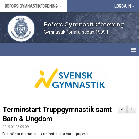
BOFORS GYMNASTIKFÖRENING
LOGGA IN
Bofors Gymnastikförening
Gymnastik för alla sedan 1909 !
HEM
FÖRENINGEN
KONTAKT
TILL ANMÄLAN
Terminstart Truppgymnastik samt
<
>
PRISER
Barn & Ungdom
2019-01-08 09:09
FRITIDSKORTET
Det börjar närma sig terminstart för våra grupper.