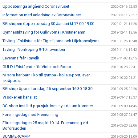
Uppdateringa angåend Coronaviruset
2020-03-16 22:53
Information med anledning av Coronaviruset
2020-03-11 23:17
BG shopen öppen torsdag 30 Januari kl 17.00-19.00
2020-01-21 14:26
Gymnastiktävling för Gullvivorna i Kristinehamn
2019-12-11 12:56
Tävling i Eskilstuna för Tigerliljorna och Liljekonvaljerna
2019-11-25 10:48
Tävling i Norrköping 9-10 november
2019-11-16 19:42
Leverans från Ravelli
2019-11-07 12:15
GULD i Fristående för Violer och Rosor
2019-10-23 22:41
Ni som har barn i kö till gympa - kolla e-post, även
2019-10-22 21:21
skräppost
BG shop öppen torsdag 26 september 16.30-18.30
2019-09-25 22:26
Vi söker en kanslist
2019-09-17 15:37
BG-shop inställd pga sjukdom, nytt datum kommer
2019-09-09 14:45
Föreningsdag med Freerunning
2019-05-27 21:47
Föreningsdagen 25 maj kl 10-14. Freerunning vid
2019-05-23 22:06
Boforsudden
SUMMERCAMP
2019-05-20 13:09