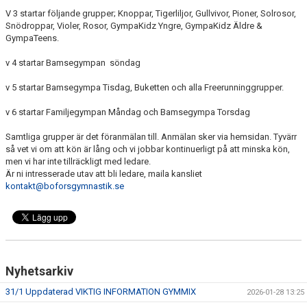
VANLIGA FRÅGOR
V 3 startar följande grupper; Knoppar, Tigerliljor, Gullvivor, Pioner, Solrosor,
Snödroppar, Violer, Rosor, GympaKidz Yngre, GympaKidz Äldre &
GympaTeens.
VÅRA HALLAR
v 4 startar Bamsegympan söndag
IDROTTSFRITIDS
v 5 startar Bamsegympa Tisdag, Buketten och alla Freerunninggrupper.
NYHETER
v 6 startar Familjegympan Måndag och Bamsegympa Torsdag
KALENDER
Samtliga grupper är det föranmälan till. Anmälan sker via hemsidan. Tyvärr
så vet vi om att kön är lång och vi jobbar kontinuerligt på att minska kön,
BG SHOP
men vi har inte tillräckligt med ledare.
Är ni intresserade utav att bli ledare, maila kansliet
kontakt@boforsgymnastik.se
Nyhetsarkiv
31/1 Uppdaterad VIKTIG INFORMATION GYMMIX
2026-01-28 13:25