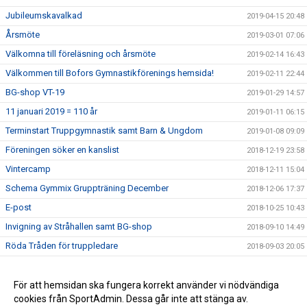
Jubileumskavalkad
2019-04-15 20:48
Årsmöte
2019-03-01 07:06
Välkomna till föreläsning och årsmöte
2019-02-14 16:43
Välkommen till Bofors Gymnastikförenings hemsida!
2019-02-11 22:44
BG-shop VT-19
2019-01-29 14:57
11 januari 2019 = 110 år
2019-01-11 06:15
Terminstart Truppgymnastik samt Barn & Ungdom
2019-01-08 09:09
Föreningen söker en kanslist
2018-12-19 23:58
Vintercamp
2018-12-11 15:04
Schema Gymmix Gruppträning December
2018-12-06 17:37
E-post
2018-10-25 10:43
Invigning av Stråhallen samt BG-shop
2018-09-10 14:49
Röda Tråden för truppledare
2018-09-03 20:05
Bamsegympa
2018-09-03 17:05
Vecka 36 drar höstterminen 2018 igång
För att hemsidan ska fungera korrekt använder vi nödvändiga
2018-08-21 18:11
cookies från SportAdmin. Dessa går inte att stänga av.
Medaljer till Rosorna på Mellansvenska Mästerskapen
2018-08-20 16:29