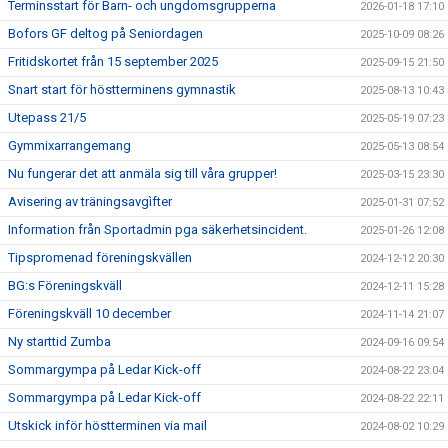
Terminsstart för Barn- och ungdomsgrupperna
2026-01-18 17:10
Bofors GF deltog på Seniordagen
2025-10-09 08:26
Fritidskortet från 15 september 2025
2025-09-15 21:50
Snart start för höstterminens gymnastik
2025-08-13 10:43
Utepass 21/5
2025-05-19 07:23
Gymmixarrangemang
2025-05-13 08:54
Nu fungerar det att anmäla sig till våra grupper!
2025-03-15 23:30
Avisering av träningsavgìfter
2025-01-31 07:52
Information från Sportadmin pga säkerhetsincident.
2025-01-26 12:08
Tipspromenad föreningskvällen
2024-12-12 20:30
BG:s Föreningskväll
2024-12-11 15:28
Föreningskväll 10 december
2024-11-14 21:07
Ny starttid Zumba
2024-09-16 09:54
Sommargympa på Ledar Kick-off
2024-08-22 23:04
Sommargympa på Ledar Kick-off
2024-08-22 22:11
Utskick inför höstterminen via mail
2024-08-02 10:29