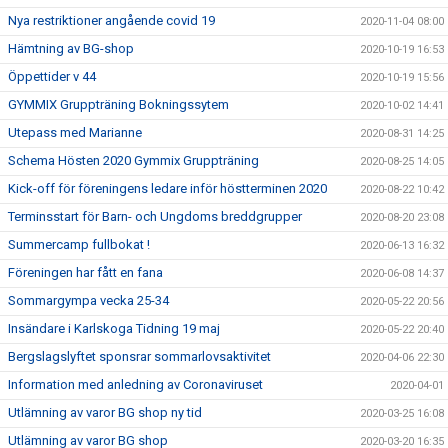
Nya restriktioner angående covid 19
2020-11-04 08:00
Hämtning av BG-shop
2020-10-19 16:53
Öppettider v 44
2020-10-19 15:56
GYMMIX Gruppträning Bokningssytem
2020-10-02 14:41
Utepass med Marianne
2020-08-31 14:25
Schema Hösten 2020 Gymmix Gruppträning
2020-08-25 14:05
Kick-off för föreningens ledare inför höstterminen 2020
2020-08-22 10:42
Terminsstart för Barn- och Ungdoms breddgrupper
2020-08-20 23:08
Summercamp fullbokat !
2020-06-13 16:32
Föreningen har fått en fana
2020-06-08 14:37
Sommargympa vecka 25-34
2020-05-22 20:56
Insändare i Karlskoga Tidning 19 maj
2020-05-22 20:40
Bergslagslyftet sponsrar sommarlovsaktivitet
2020-04-06 22:30
Information med anledning av Coronaviruset
2020-04-01
Utlämning av varor BG shop ny tid
2020-03-25 16:08
Utlämning av varor BG shop
2020-03-20 16:35