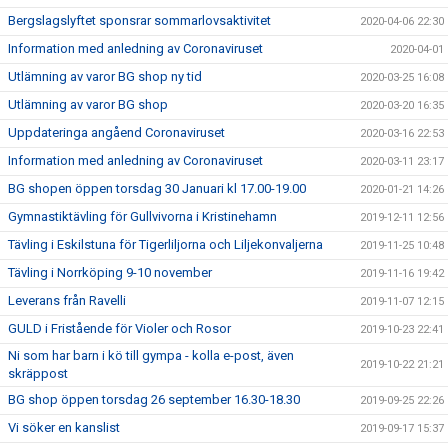
Bergslagslyftet sponsrar sommarlovsaktivitet
2020-04-06 22:30
Information med anledning av Coronaviruset
2020-04-01
Utlämning av varor BG shop ny tid
2020-03-25 16:08
Utlämning av varor BG shop
2020-03-20 16:35
Uppdateringa angåend Coronaviruset
2020-03-16 22:53
Information med anledning av Coronaviruset
2020-03-11 23:17
BG shopen öppen torsdag 30 Januari kl 17.00-19.00
2020-01-21 14:26
Gymnastiktävling för Gullvivorna i Kristinehamn
2019-12-11 12:56
Tävling i Eskilstuna för Tigerliljorna och Liljekonvaljerna
2019-11-25 10:48
Tävling i Norrköping 9-10 november
2019-11-16 19:42
Leverans från Ravelli
2019-11-07 12:15
GULD i Fristående för Violer och Rosor
2019-10-23 22:41
Ni som har barn i kö till gympa - kolla e-post, även
2019-10-22 21:21
skräppost
BG shop öppen torsdag 26 september 16.30-18.30
2019-09-25 22:26
Vi söker en kanslist
2019-09-17 15:37