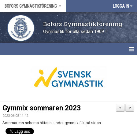
BOFORS GYMNASTIKFÖRENING
LOGGA IN
Bofors Gymnastikförening
Gymnastik för alla sedan 1909 !
HEM
FÖRENINGEN
KONTAKT
TILL ANMÄLAN
Gymmix sommaren 2023
<
>
PRISER
2023-06-08 11:42
Sommarens schema hittar ni under gymmix flik på sidan
FRITIDSKORTET