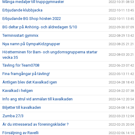
Många medaljer till truppgymnaster
2022-10-31 08:53
Erbjudande klubbjacka
2022-10-11 13:45
Erbjudande BG Shop hösten 2022
2022-10-11 13:45
BG deltar på Anhörig- och äldredagen 5/10
2022-09-30 07:09
Terminsstart gymmix
2022-08-29 13:42
Nya namn på GympaKidzgrupper
2022-08-25 21:21
Höstterminen för Barn- och ungdomsgrupperna startar
2022-08-03 20:21
vecka 35
Tävling för Team0708
2022-06-23 07:42
Fina framgångar på tävling!
2022-05-13 11:42
Äntligen blev det Kavalkad igen
2022-04-28 18:43
Kavalkad i helgen
2022-04-22 07:38
Info ang strul vid anmälan till kavalkaden
2022-04-12 20:54
Biljetter till kavalkaden
2022-04-08 14:28
Zumba 27/3
2022-03-23 12:04
Är du intresserad av föreningskläder ?
2022-02-25 20:04
Försäljning av Ravelli
2022-02-06 14:14