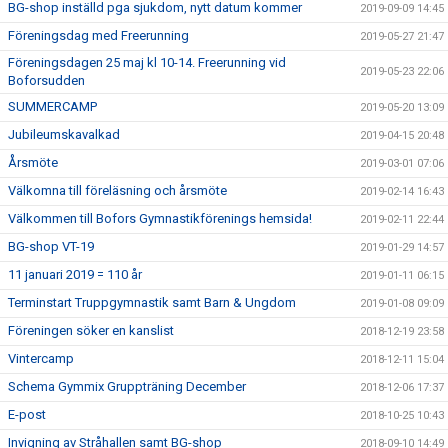
BG-shop inställd pga sjukdom, nytt datum kommer
2019-09-09 14:45
Föreningsdag med Freerunning
2019-05-27 21:47
Föreningsdagen 25 maj kl 10-14. Freerunning vid
2019-05-23 22:06
Boforsudden
SUMMERCAMP
2019-05-20 13:09
Jubileumskavalkad
2019-04-15 20:48
Årsmöte
2019-03-01 07:06
Välkomna till föreläsning och årsmöte
2019-02-14 16:43
Välkommen till Bofors Gymnastikförenings hemsida!
2019-02-11 22:44
BG-shop VT-19
2019-01-29 14:57
11 januari 2019 = 110 år
2019-01-11 06:15
Terminstart Truppgymnastik samt Barn & Ungdom
2019-01-08 09:09
Föreningen söker en kanslist
2018-12-19 23:58
Vintercamp
2018-12-11 15:04
Schema Gymmix Gruppträning December
2018-12-06 17:37
E-post
2018-10-25 10:43
Invigning av Stråhallen samt BG-shop
2018-09-10 14:49