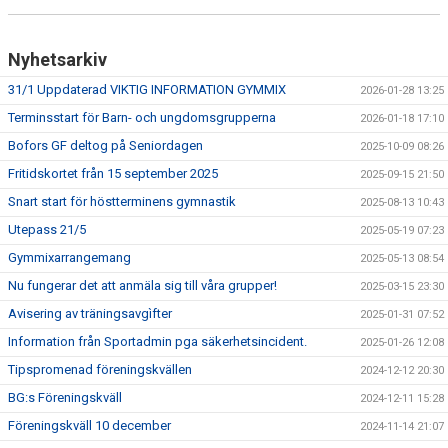
VANLIGA FRÅGOR
VÅRA HALLAR
Nyhetsarkiv
31/1 Uppdaterad VIKTIG INFORMATION GYMMIX
2026-01-28 13:25
IDROTTSFRITIDS
Terminsstart för Barn- och ungdomsgrupperna
2026-01-18 17:10
NYHETER
Bofors GF deltog på Seniordagen
2025-10-09 08:26
Fritidskortet från 15 september 2025
2025-09-15 21:50
KALENDER
Snart start för höstterminens gymnastik
2025-08-13 10:43
Utepass 21/5
BG SHOP
2025-05-19 07:23
Gymmixarrangemang
2025-05-13 08:54
Nu fungerar det att anmäla sig till våra grupper!
2025-03-15 23:30
Avisering av träningsavgìfter
2025-01-31 07:52
Information från Sportadmin pga säkerhetsincident.
2025-01-26 12:08
Tipspromenad föreningskvällen
2024-12-12 20:30
BG:s Föreningskväll
2024-12-11 15:28
Föreningskväll 10 december
2024-11-14 21:07