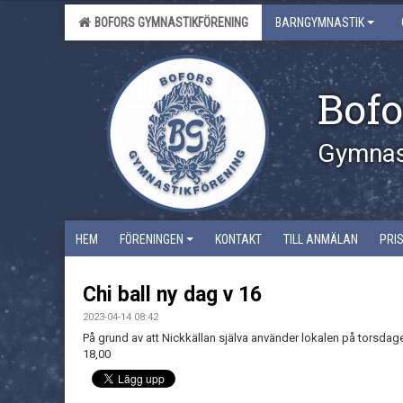
BOFORS GYMNASTIKFÖRENING
BARNGYMNASTIK
Bofo
Gymnast
HEM
FÖRENINGEN
KONTAKT
TILL ANMÄLAN
PRI
Chi ball ny dag v 16
2023-04-14 08:42
På grund av att Nickkällan själva använder lokalen på torsdagen
18,00