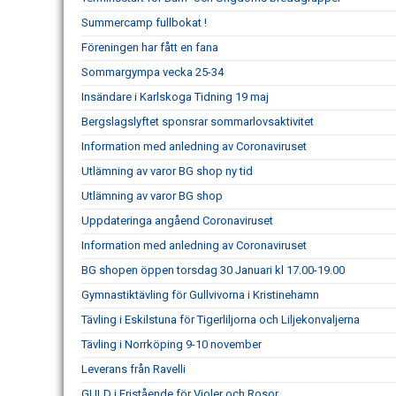
Summercamp fullbokat !
Föreningen har fått en fana
Sommargympa vecka 25-34
Insändare i Karlskoga Tidning 19 maj
Bergslagslyftet sponsrar sommarlovsaktivitet
Information med anledning av Coronaviruset
Utlämning av varor BG shop ny tid
Utlämning av varor BG shop
Uppdateringa angåend Coronaviruset
Information med anledning av Coronaviruset
BG shopen öppen torsdag 30 Januari kl 17.00-19.00
Gymnastiktävling för Gullvivorna i Kristinehamn
Tävling i Eskilstuna för Tigerliljorna och Liljekonvaljerna
Tävling i Norrköping 9-10 november
Leverans från Ravelli
GULD i Fristående för Violer och Rosor