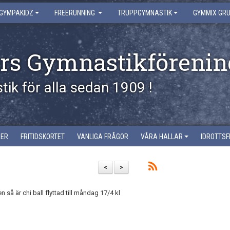
GYMPAKIDZ
FREERUNNING
TRUPPGYMNASTIK
GYMMIX GR
rs Gymnastikförenin
ik för alla sedan 1909 !
SER
FRITIDSKORTET
VANLIGA FRÅGOR
VÅRA HALLAR
IDROTTSF
<
>
 så är chi ball flyttad till måndag 17/4 kl