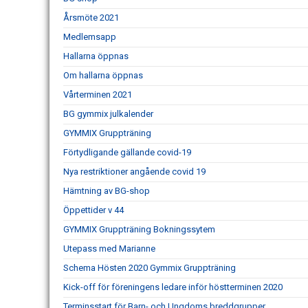
Årsmöte 2021
Medlemsapp
Hallarna öppnas
Om hallarna öppnas
Vårterminen 2021
BG gymmix julkalender
GYMMIX Gruppträning
Förtydligande gällande covid-19
Nya restriktioner angående covid 19
Hämtning av BG-shop
Öppettider v 44
GYMMIX Gruppträning Bokningssytem
Utepass med Marianne
Schema Hösten 2020 Gymmix Gruppträning
Kick-off för föreningens ledare inför höstterminen 2020
Terminsstart för Barn- och Ungdoms breddgrupper