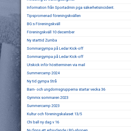
Information från Sportadmin pga säkerhetsincident.
Tipspromenad föreningskvällen
BG:s Föreningskväll
Föreningskväll 10 december
Ny starttid Zumba
Sommargympa på Ledar Kick-off
Sommargympa på Ledar Kick-off
Utskick inför höstterminen via mail
Summercamp 2024
Ny tid gympa Strå
Barn- och ungdomsgrupperna startar vecka 36
Gymmix sommaren 2023
Summercamp 2023
Kultur och föreningskalaset 13/5
Chi ball ny dag v 16
Nu finns ett erbjudande i BG-shopen