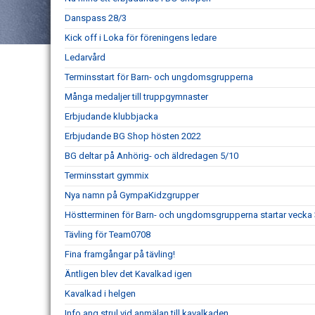
Danspass 28/3
Kick off i Loka för föreningens ledare
Ledarvård
Terminsstart för Barn- och ungdomsgrupperna
Många medaljer till truppgymnaster
Erbjudande klubbjacka
Erbjudande BG Shop hösten 2022
BG deltar på Anhörig- och äldredagen 5/10
Terminsstart gymmix
Nya namn på GympaKidzgrupper
Höstterminen för Barn- och ungdomsgrupperna startar vecka
Tävling för Team0708
Fina framgångar på tävling!
Äntligen blev det Kavalkad igen
Kavalkad i helgen
Info ang strul vid anmälan till kavalkaden