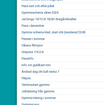
Pass runt och efter påsk
Gymmixschema våren 2024
Jul-bingo 19/12 kl 18,00 i Bregårdshallen
Pass i december
Gymmix schema klart, start v36 (reviderad 23/8)
Passen i sommar
Vårens flitmyror
Utepass 1/5-2/6
Passinfo
Info om guldkant mm
Ändrad dag chi ball vecka 7
Flitpris
Terminsstart gymmix
Julhälsning från gymmix
Gymmix träning i sommar
Gymmixpass