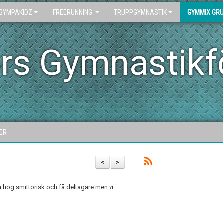
GYMPAKIDZ
FREERUNNING
TRUPPGYMNASTIK
GYMMIX GR
rs Gymnastikf
ER
<
>
a hög smittorisk och få deltagare men vi