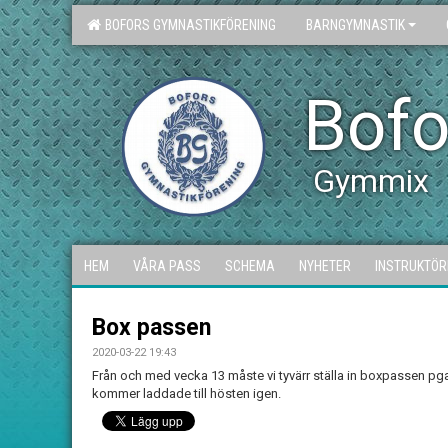
BOFORS GYMNASTIKFÖRENING
BARNGYMNASTIK
Bofo
Gymmix
HEM
VÅRA PASS
SCHEMA
NYHETER
INSTRUKTÖR
Box passen
2020-03-22 19:43
Från och med vecka 13 måste vi tyvärr ställa in boxpassen pg
kommer laddade till hösten igen.