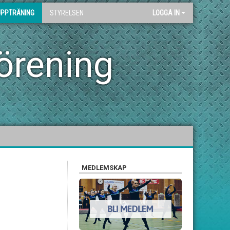
UPPTRÄNING
STYRELSEN
LOGGA IN
örening
MEDLEMSKAP