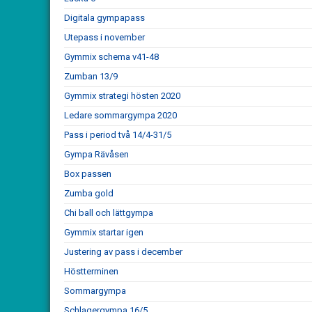
Digitala gympapass
Utepass i november
Gymmix schema v41-48
Zumban 13/9
Gymmix strategi hösten 2020
Ledare sommargympa 2020
Pass i period två 14/4-31/5
Gympa Rävåsen
Box passen
Zumba gold
Chi ball och lättgympa
Gymmix startar igen
Justering av pass i december
Höstterminen
Sommargympa
Schlagergympa 16/5