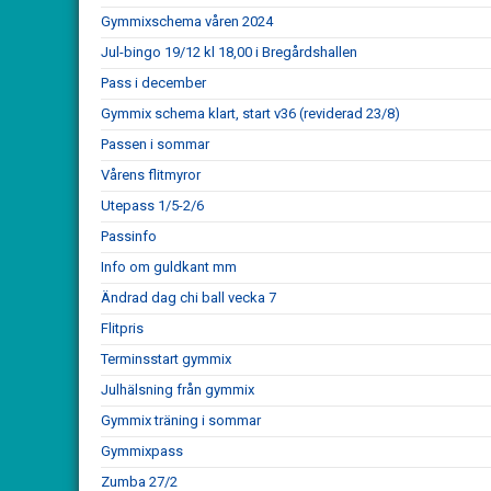
Gymmixschema våren 2024
Jul-bingo 19/12 kl 18,00 i Bregårdshallen
Pass i december
Gymmix schema klart, start v36 (reviderad 23/8)
Passen i sommar
Vårens flitmyror
Utepass 1/5-2/6
Passinfo
Info om guldkant mm
Ändrad dag chi ball vecka 7
Flitpris
Terminsstart gymmix
Julhälsning från gymmix
Gymmix träning i sommar
Gymmixpass
Zumba 27/2