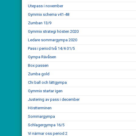
Utepass i november
Gymmix schema v41-48
Zumban 13/9
Gymmix strategi hösten 2020
Ledare sommargympa 2020
Pass i period två 14/4-31/5
Gympa Rävåsen
Box passen
Zumba gold
Chi ball och lättgympa
Gymmix startar igen
Justering av pass i december
Höstterminen
Sommargympa
Schlagergympa 16/5
Vi närmar oss period 2