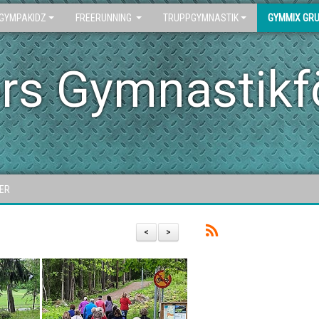
GYMPAKIDZ
FREERUNNING
TRUPPGYMNASTIK
GYMMIX GR
rs Gymnastikf
ER
<
>