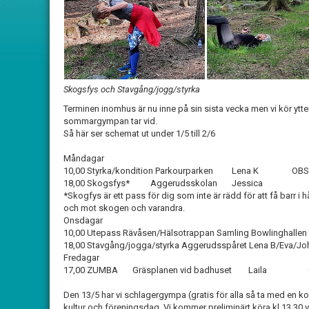
Skogsfys och Stavgång/jogg/styrka
Terminen inomhus är nu inne på sin sista vecka men vi kör ytte
sommargympan tar vid.
Så här ser schemat ut under 1/5 till 2/6
Måndagar
10,00 Styrka/kondition Parkourparken Lena K OBS! 
18,00 Skogsfys* Aggerudsskolan Jessica
*Skogfys är ett pass för dig som inte är rädd för att få barr i 
och mot skogen och varandra.
Onsdagar
10,00 Utepass Rävåsen/Hälsotrappan Samling Bowlinghallen 
18,00 Stavgång/jogga/styrka Aggerudsspåret Lena B/Eva/J
Fredagar
17,00 ZUMBA Gräsplanen vid badhuset Laila OBS! Ej 
Den 13/5 har vi schlagergympa (gratis för alla så ta med 
kultur och föreningsdag. Vi kommer preliminärt köra kl 13,30