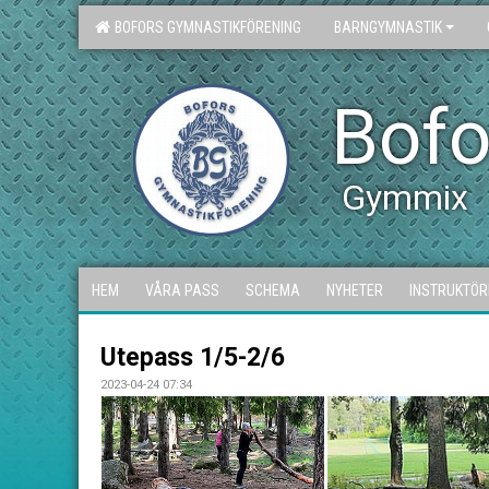
BOFORS GYMNASTIKFÖRENING
BARNGYMNASTIK
Bofo
Gymmix
HEM
VÅRA PASS
SCHEMA
NYHETER
INSTRUKTÖR
Utepass 1/5-2/6
2023-04-24 07:34