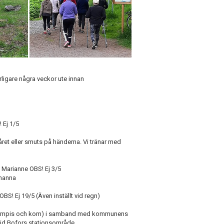
rligare några veckor ute innan
Ej 1/5
håret eller smuts på händerna. Vi tränar med
Marianne OBS! Ej 3/5
ohanna
19/5 (Även inställt vid regn)
en kompis och kom) i samband med kommunens
 vid Bofors stationsområde.