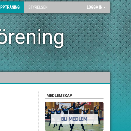
UPPTRÄNING
STYRELSEN
LOGGA IN
örening
MEDLEMSKAP