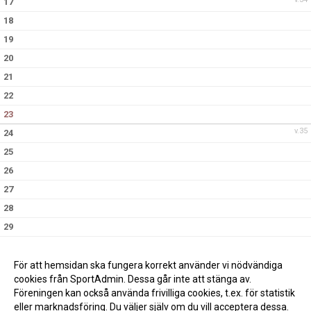
17
18
19
20
21
22
23
v.35
24
25
26
27
28
29
30
v.36
31
För att hemsidan ska fungera korrekt använder vi nödvändiga
cookies från SportAdmin. Dessa går inte att stänga av.
Föreningen kan också använda frivilliga cookies, t.ex. för statistik
eller marknadsföring. Du väljer själv om du vill acceptera dessa.