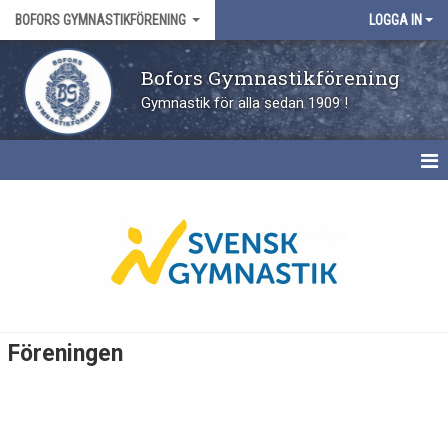
BOFORS GYMNASTIKFÖRENING
LOGGA IN
Bofors Gymnastikförening
Gymnastik för alla sedan 1909 !
HEM
FÖRENINGEN
HISTORIK
STYRELSE
Föreningen
SÄKER OCH TRYGGFÖRENING
DOKUMENT