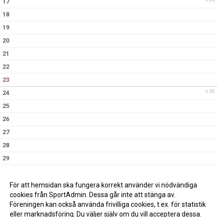
17
18
19
20
21
22
23
v.35
24
25
26
27
28
29
30
v.36
31
För att hemsidan ska fungera korrekt använder vi nödvändiga
cookies från SportAdmin. Dessa går inte att stänga av.
Föreningen kan också använda frivilliga cookies, t.ex. för statistik
eller marknadsföring. Du väljer själv om du vill acceptera dessa.