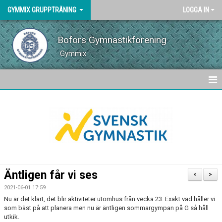
GYMMIX GRUPPTRÄNING
LOGGA IN
Bofors Gymnastikförening
Gymmix
HEM
VÅRA PASS
SCHEMA
NYHETER
Äntligen får vi ses
<
>
INSTRUKTÖRER
2021-06-01 17:59
Nu är det klart, det blir aktiviteter utomhus från vecka 23. Exakt vad håller vi
som bäst på att planera men nu är äntligen sommargympan på G så håll
utkik.