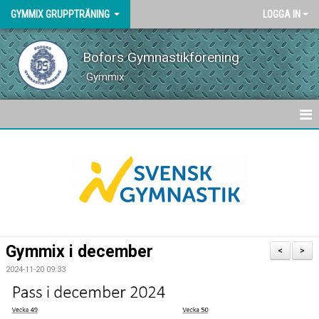
GYMMIX GRUPPTRÄNING
LOGGA IN
Bofors Gymnastikförening
Gymmix
HEM
VÅRA PASS
SCHEMA
NYHETER
Gymmix i december
<
>
INSTRUKTÖRER
2024-11-20 09:33