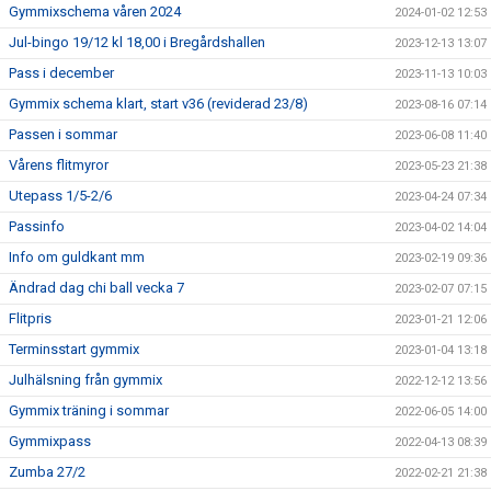
Gymmixschema våren 2024
2024-01-02 12:53
Jul-bingo 19/12 kl 18,00 i Bregårdshallen
2023-12-13 13:07
Pass i december
2023-11-13 10:03
Gymmix schema klart, start v36 (reviderad 23/8)
2023-08-16 07:14
Passen i sommar
2023-06-08 11:40
Vårens flitmyror
2023-05-23 21:38
Utepass 1/5-2/6
2023-04-24 07:34
Passinfo
2023-04-02 14:04
Info om guldkant mm
2023-02-19 09:36
Ändrad dag chi ball vecka 7
2023-02-07 07:15
Flitpris
2023-01-21 12:06
Terminsstart gymmix
2023-01-04 13:18
Julhälsning från gymmix
2022-12-12 13:56
Gymmix träning i sommar
2022-06-05 14:00
Gymmixpass
2022-04-13 08:39
Zumba 27/2
2022-02-21 21:38