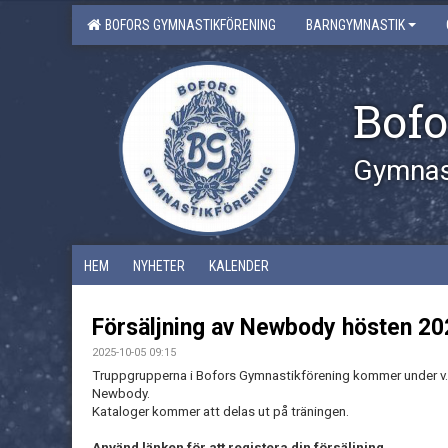
BOFORS GYMNASTIKFÖRENING
BARNGYMNASTIK
Bofo
Gymnast
HEM
NYHETER
KALENDER
Försäljning av Newbody hösten 20
2025-10-05 09:15
Truppgrupperna i Bofors Gymnastikförening kommer under v.40 
Newbody.
Kataloger kommer att delas ut på träningen.
Använd länken för att registera din försäljning.