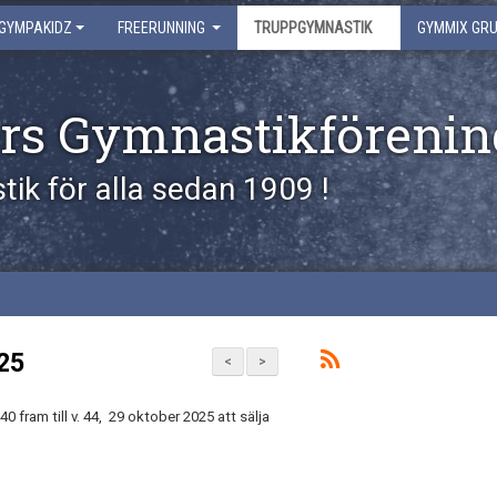
GYMPAKIDZ
FREERUNNING
TRUPPGYMNASTIK
GYMMIX GR
rs Gymnastikförenin
ik för alla sedan 1909 !
25
<
>
fram till v. 44, 29 oktober 2025 att sälja