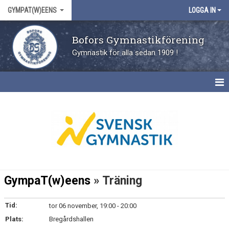
GYMPAT(W)EENS
LOGGA IN
Bofors Gymnastikförening
Gymnastik för alla sedan 1909 !
HEM
NYHETER
KALENDER
GympaT(w)eens
» Träning
Tid:
tor 06 november, 19:00 - 20:00
Plats:
Bregårdshallen