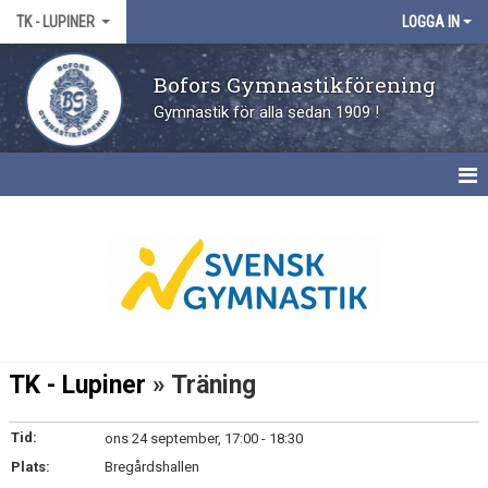
TK - LUPINER
LOGGA IN
Bofors Gymnastikförening
Gymnastik för alla sedan 1909 !
HEM
NYHETER
KALENDER
TK - Lupiner
» Träning
Tid:
ons 24 september, 17:00 - 18:30
Plats:
Bregårdshallen